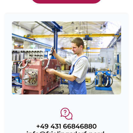
+49 431 66846880