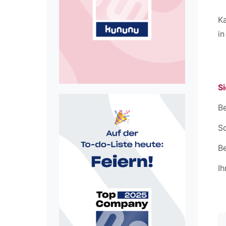
Ka
i
Si
Be
Sc
B
Ih