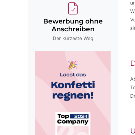
un
Wo
Ve
Bewerbung ohne
si
Anschreiben
Der kürzeste Weg
D
A
T
D
U