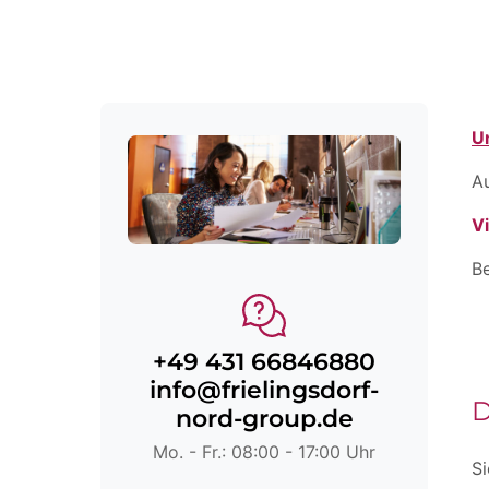
U
A
V
Be
+49 431 66846880
info@frielingsdorf-
D
nord-group.de
Mo. - Fr.: 08:00 - 17:00 Uhr
Si