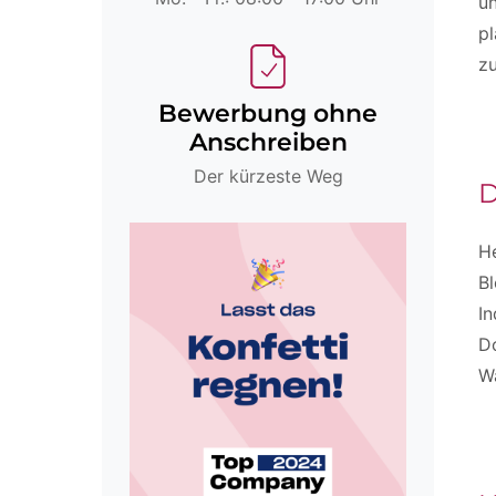
un
pl
zu
Bewerbung ohne
Anschreiben
Der kürzeste Weg
D
H
B
In
D
Wa