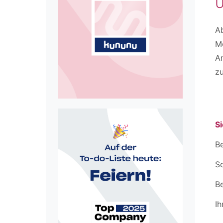
U
Ab
Me
An
zu
Si
Be
Sc
B
Ih