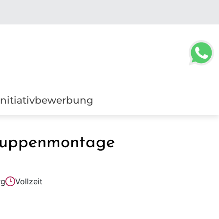
Initiativbewerbung
gruppenmontage
rg
Vollzeit