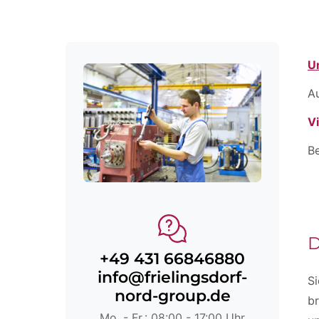
U
A
V
Be
D
+49 431 66846880
info@frielingsdorf-
Si
nord-group.de
b
Mo. - Fr.: 08:00 - 17:00 Uhr