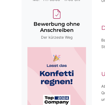
Un
Bewerbung ohne
D
Anschreiben
Der kürzeste Weg
B
S
U
A
Qu
un