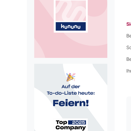
Si
Be
Sc
B
Ih