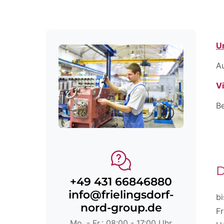
U
A
V
Be
D
+49 431 66846880
info@frielingsdorf-
bi
nord-group.de
Fr
Mo. - Fr.: 08:00 - 17:00 Uhr