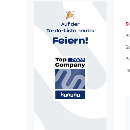
Si
Be
Sc
B
Ih