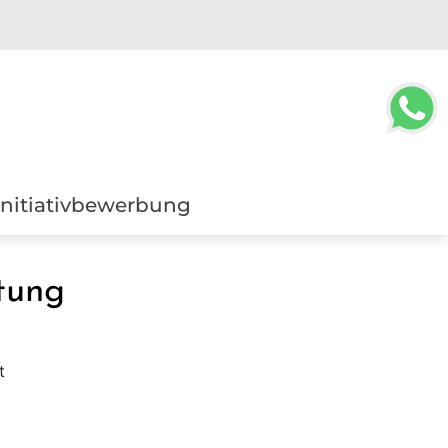
Initiativbewerbung
tung
t