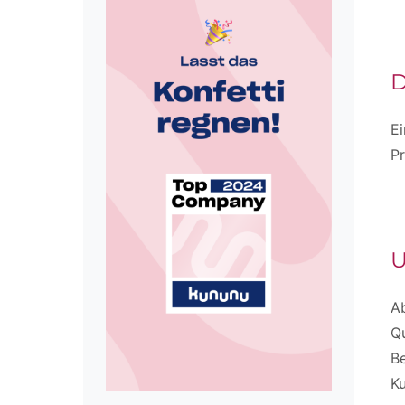
D
E
P
U
A
Qu
B
Ku