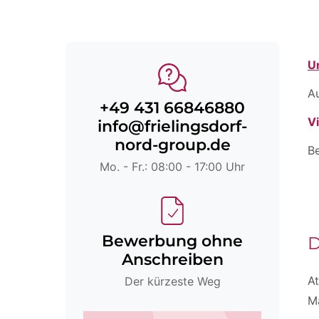
U
A
+49 431 66846880
V
info@frielingsdorf-
nord-group.de
Be
Mo. - Fr.: 08:00 - 17:00 Uhr
Bewerbung ohne
D
Anschreiben
At
Der kürzeste Weg
M