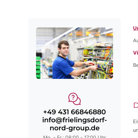
U
A
V
Be
D
+49 431 66846880
info@frielingsdorf-
Ei
nord-group.de
un
Mo. - Fr.: 08:00 - 17:00 Uhr