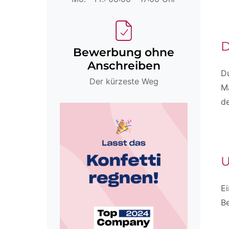
D
Bewerbung ohne
Anschreiben
Du
Der kürzeste Weg
M
d
U
Ei
Be