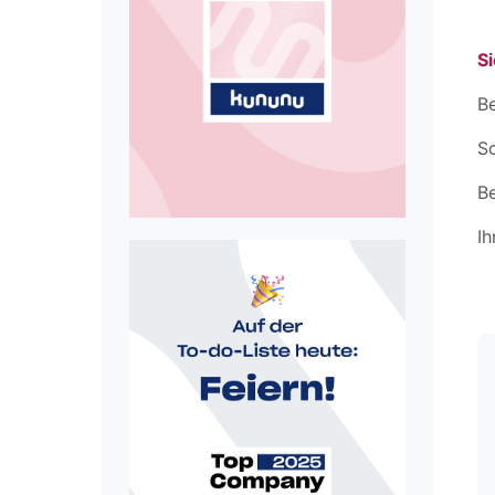
Si
Be
Sc
B
Ih