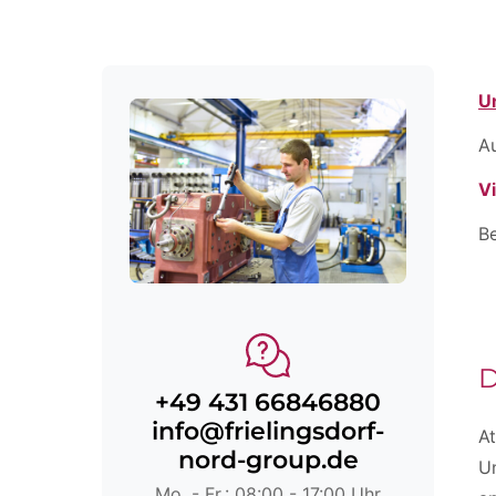
U
A
V
Be
D
+49 431 66846880
info@frielingsdorf-
At
nord-group.de
Un
Mo. - Fr.: 08:00 - 17:00 Uhr