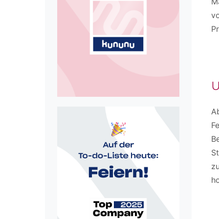
Ma
vo
P
U
A
Fe
B
St
zu
ho