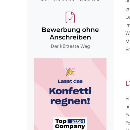
an
er
Le
i
Bewerbung ohne
W
Anschreiben
Ma
Der kürzeste Weg
E
D
Ei
un
F
Fe