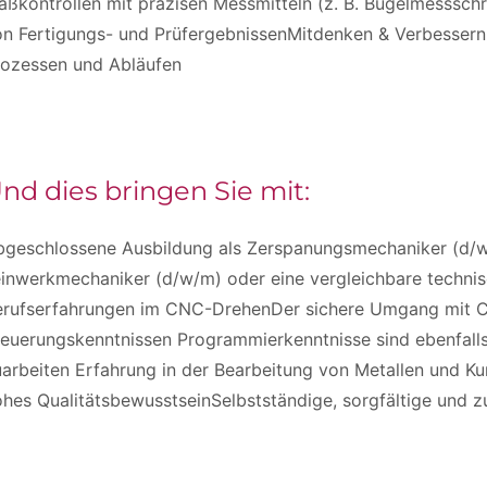
ßkontrollen mit präzisen Messmitteln (z. B. Bügelmesssch
n Fertigungs- und PrüfergebnissenMitdenken & Verbessern:
rozessen und Abläufen
nd dies bringen Sie mit:
bgeschlossene Ausbildung als Zerspanungsmechaniker (d/w/
inwerkmechaniker (d/w/m) oder eine vergleichbare technis
erufserfahrungen im CNC-DrehenDer sichere Umgang mit C
euerungskenntnissen Programmierkenntnisse sind ebenfalls 
arbeiten Erfahrung in der Bearbeitung von Metallen und Ku
hes QualitätsbewusstseinSelbstständige, sorgfältige und z