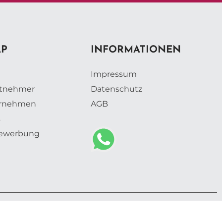
AP
INFORMATIONEN
Impressum
itnehmer
Datenschutz
ernehmen
AGB
s
vbewerbung
s Webdesign GmbH