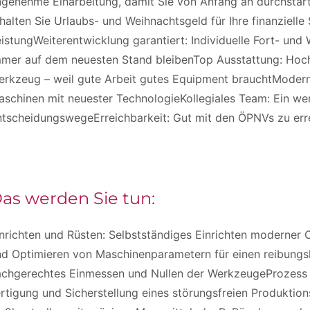
genehme Einarbeitung, damit Sie von Anfang an durchstart
halten Sie Urlaubs- und Weihnachtsgeld für Ihre finanzielle
istungWeiterentwicklung garantiert: Individuelle Fort- und 
mmer auf dem neuesten Stand bleibenTop Ausstattung: Hoc
erkzeug – weil gute Arbeit gutes Equipment brauchtModern
schinen mit neuester TechnologieKollegiales Team: Ein we
ntscheidungswegeErreichbarkeit: Gut mit den ÖPNVs zu er
as werden Sie tun:
nrichten und Rüsten: Selbstständiges Einrichten moderner
d Optimieren von Maschinenparametern für einen reibungsl
achgerechtes Einmessen und Nullen der WerkzeugeProzess 
rtigung und Sicherstellung eines störungsfreien Produktio