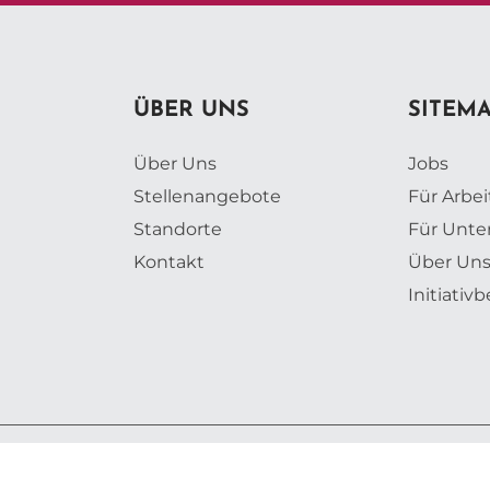
ÜBER UNS
SITEM
Über Uns
Jobs
Stellenangebote
Für Arbe
Standorte
Für Unt
Kontakt
Über Un
Initiati
lingsdorf GmbH | Design, Konzeption und Entwicklung: Web Label