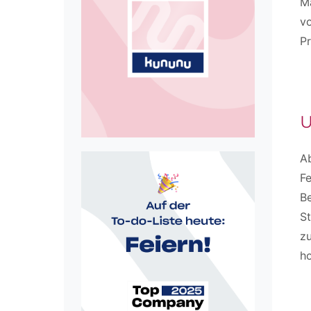
Ma
vo
P
U
A
Fe
B
St
zu
ho