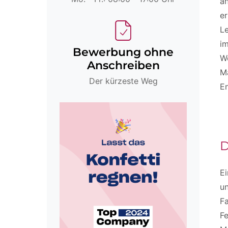
an
er
Le
i
Bewerbung ohne
W
Anschreiben
Ma
Der kürzeste Weg
E
D
Ei
un
F
Fe