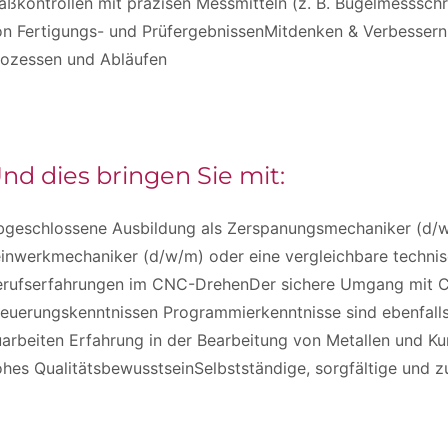
ßkontrollen mit präzisen Messmitteln (z. B. Bügelmesssch
n Fertigungs- und PrüfergebnissenMitdenken & Verbessern:
rozessen und Abläufen
nd dies bringen Sie mit:
bgeschlossene Ausbildung als Zerspanungsmechaniker (d/w/
inwerkmechaniker (d/w/m) oder eine vergleichbare technis
erufserfahrungen im CNC-DrehenDer sichere Umgang mit C
euerungskenntnissen Programmierkenntnisse sind ebenfalls 
arbeiten Erfahrung in der Bearbeitung von Metallen und Ku
hes QualitätsbewusstseinSelbstständige, sorgfältige und z