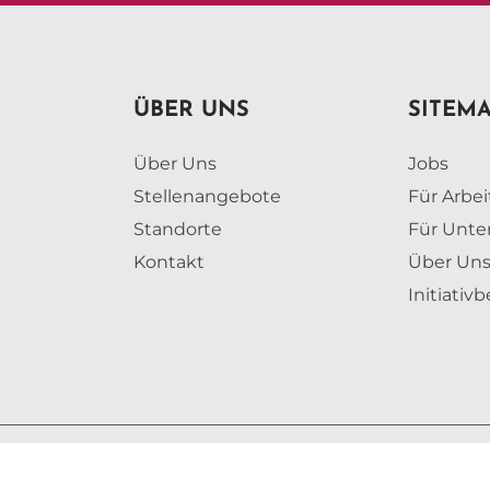
ÜBER UNS
SITEM
Über Uns
Jobs
Stellenangebote
Für Arbe
Standorte
Für Unt
Kontakt
Über Un
Initiati
lingsdorf GmbH | Design, Konzeption und Entwicklung: Web Label