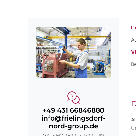
U
A
V
Be
D
+49 431 66846880
info@frielingsdorf-
At
nord-group.de
Un
Mo. - Fr.: 08:00 - 17:00 Uhr