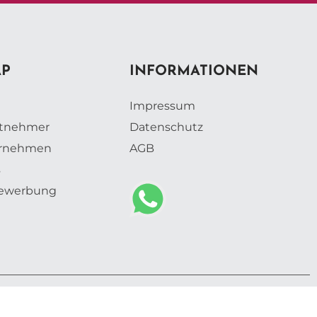
AP
INFORMATIONEN
Impressum
itnehmer
Datenschutz
ernehmen
AGB
s
vbewerbung
s Webdesign GmbH