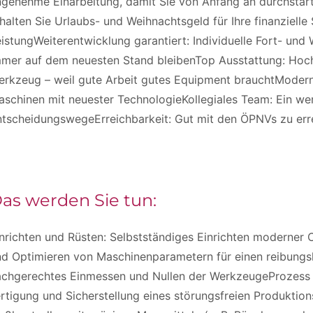
genehme Einarbeitung, damit Sie von Anfang an durchstart
halten Sie Urlaubs- und Weihnachtsgeld für Ihre finanzielle
istungWeiterentwicklung garantiert: Individuelle Fort- und 
mmer auf dem neuesten Stand bleibenTop Ausstattung: Hoc
erkzeug – weil gute Arbeit gutes Equipment brauchtModern
schinen mit neuester TechnologieKollegiales Team: Ein we
ntscheidungswegeErreichbarkeit: Gut mit den ÖPNVs zu er
as werden Sie tun:
nrichten und Rüsten: Selbstständiges Einrichten moderner
d Optimieren von Maschinenparametern für einen reibungsl
achgerechtes Einmessen und Nullen der WerkzeugeProzess 
rtigung und Sicherstellung eines störungsfreien Produktio