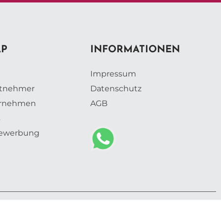
AP
INFORMATIONEN
Impressum
itnehmer
Datenschutz
ernehmen
AGB
s
vbewerbung
s Webdesign GmbH