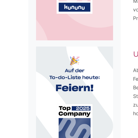
Ma
vo
P
U
A
Fe
B
St
zu
ho