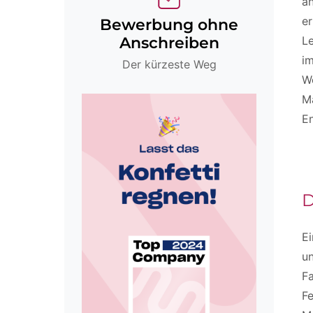
an
er
Bewerbung ohne
Le
Anschreiben
i
Der kürzeste Weg
W
Ma
E
D
Ei
un
F
Fe