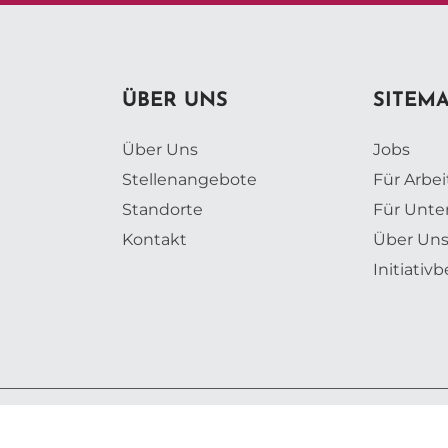
ÜBER UNS
SITEM
Über Uns
Jobs
Stellenangebote
Für Arbe
Standorte
Für Unt
Kontakt
Über Un
Initiati
lingsdorf GmbH | Design, Konzeption und Entwicklung: Web Label