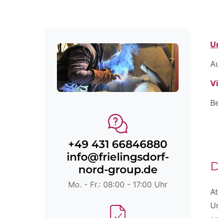
U
A
V
Be
+49 431 66846880
info@frielingsdorf-
D
nord-group.de
Mo. - Fr.: 08:00 - 17:00 Uhr
At
Un