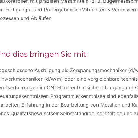
ßkontrollen mit präzisen Messmitteln (z. B. Bügelmesssch
n Fertigungs- und PrüfergebnissenMitdenken & Verbessern:
rozessen und Abläufen
nd dies bringen Sie mit:
bgeschlossene Ausbildung als Zerspanungsmechaniker (d/w/
inwerkmechaniker (d/w/m) oder eine vergleichbare technis
erufserfahrungen im CNC-DrehenDer sichere Umgang mit C
euerungskenntnissen Programmierkenntnisse sind ebenfalls 
arbeiten Erfahrung in der Bearbeitung von Metallen und Ku
hes QualitätsbewusstseinSelbstständige, sorgfältige und z