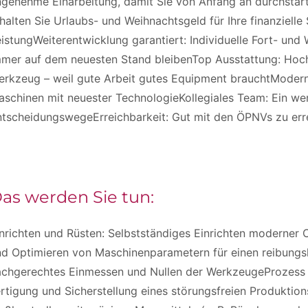
genehme Einarbeitung, damit Sie von Anfang an durchstart
halten Sie Urlaubs- und Weihnachtsgeld für Ihre finanzielle
istungWeiterentwicklung garantiert: Individuelle Fort- und 
mmer auf dem neuesten Stand bleibenTop Ausstattung: Hoc
erkzeug – weil gute Arbeit gutes Equipment brauchtModern
schinen mit neuester TechnologieKollegiales Team: Ein we
ntscheidungswegeErreichbarkeit: Gut mit den ÖPNVs zu er
as werden Sie tun:
nrichten und Rüsten: Selbstständiges Einrichten moderner
d Optimieren von Maschinenparametern für einen reibungsl
achgerechtes Einmessen und Nullen der WerkzeugeProzess 
rtigung und Sicherstellung eines störungsfreien Produktio